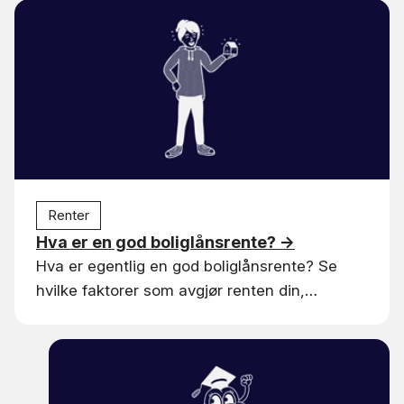
Renter
Hva er en god boliglånsrente?
→
Hva er egentlig en god boliglånsrente? Se
hvilke faktorer som avgjør renten din,
forskjellen på nominell og effektiv rente, og
hvordan du vet om du betaler for mye.