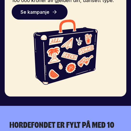
100 000 kroner av gjelden din, uansett type.
Se kampanje
Hordefondet er fylt på med 10