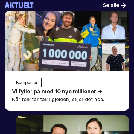
AKTUELT
Se alle
Kampanjer
Vi fyller på med 10 nye millioner
→
Når folk tar tak i gjelden, skjer det noe.