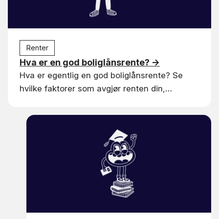
Renter
Hva er en god boliglånsrente?
→
Hva er egentlig en god boliglånsrente? Se
hvilke faktorer som avgjør renten din,
forskjellen på nominell og effektiv rente, og
hvordan du vet om du betaler for mye.