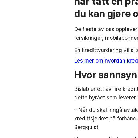
har tatt en pr
du kan gjøre o
De fleste av oss opplever 
forsikringer, mobilabonne
En kredittvurdering vil si
Les mer om hvordan kredi
Hvor sannsynl
Bislab er ett av fire kred
dette byrået som leverer
– Når du skal inngå avtale
kredittsjekket på forhånd
Bergquist.