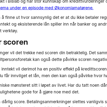
ukt i Bislab og har stor kunnskap om kredittvurderinger
 tema under en episode med Økonomiamatørene.
 å finne ut hvor sannsynlig det er at du ikke betaler re
ntekt og eksisterende lån spiller inn når banker og and
t verktøy.
r scoren
ger vil det trekke ned scoren din betraktelig. Det samm
eltpersonsforetak kan også dette påvirke scoren negativ
inntekt vil derimot ha en positiv effekt på kredittscore
får innvilget et lån, men den kan også påvirke hvor hø
ke mønsteret sitt i løpet av livet. Har du tatt noen då
 mulighetene gode for å gjøre noe med det.
 dårlig score. Betalingsanmerkninger slettes vanligvis så