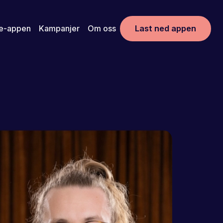
e-appen
Kampanjer
Om oss
Last ned appen