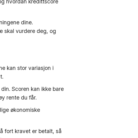
 og hvordan kredittscore
gningene dine.
re skal vurdere deg, og
e kan stor variasjon i
t.
n din. Scoren kan ikke bare
y rente du får.
rlige økonomiske
 fort kravet er betalt, så