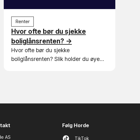
Renter
Hvor ofte bør du sjekke
boliglånsrenten?
→
Hvor ofte bør du sjekke
boliglånsrenten? Slik holder du øye
med renten – og når det spesielt
lønner seg å ta en sjekk.
takt
Følg Horde
de AS
TikTok