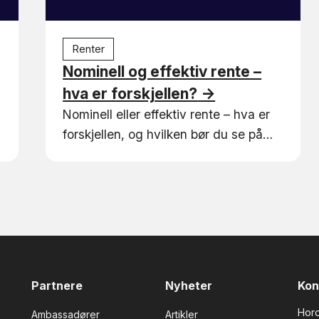
Renter
Nominell og effektiv rente –
hva er forskjellen?
→
Nominell eller effektiv rente – hva er
forskjellen, og hvilken bør du se på
når du sammenligner boliglån? Vi
forklarer det enkelt.
Partnere
Nyheter
Kon
Hor
Ambassadører
Artikler