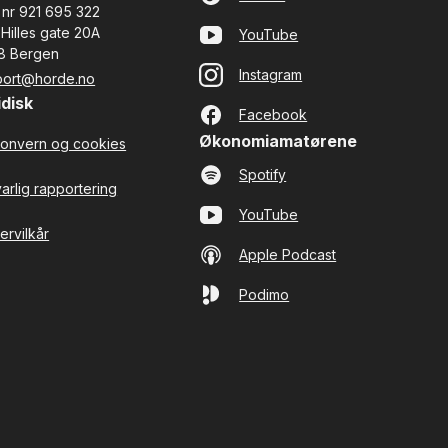
 nr 921 695 322
 Hilles gate 20A
YouTube
8 Bergen
Instagram
port@horde.no
idisk
Facebook
Økonomiamatørene
onvern og cookies
Spotify
arlig rapportering
YouTube
ervilkår
Apple Podcast
Podimo