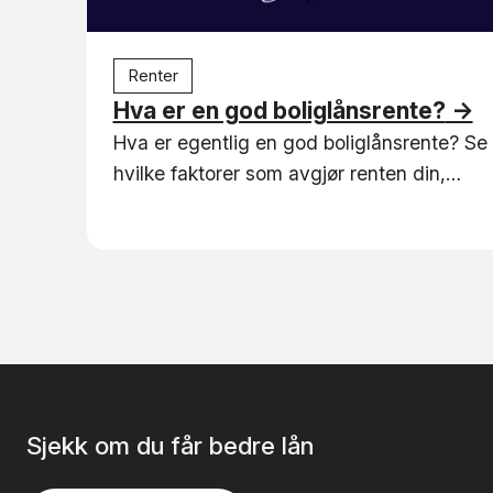
Renter
Hva er en god boliglånsrente?
→
Hva er egentlig en god boliglånsrente? Se
hvilke faktorer som avgjør renten din,
forskjellen på nominell og effektiv rente,
og hvordan du vet om du betaler for mye.
Sjekk om du får bedre lån