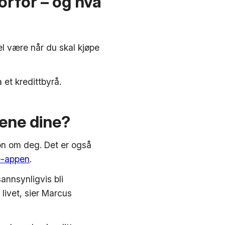
orfor – og hva
pel være når du skal kjøpe
 et kredittbyrå.
gene dine?
sjon om deg. Det er også
e-appen
.
sannsynligvis bli
livet, sier Marcus