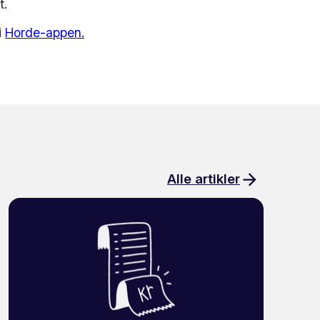
t.
i
Horde-appen.
Alle artikler