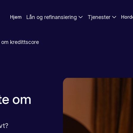
Lån og refinansiering
Tjenester
Hjem
Hord
e om kredittscore
ite om
vt?