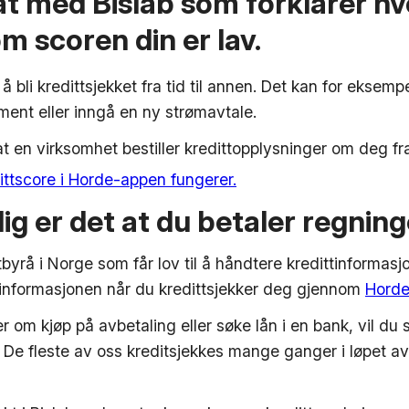
at med Bislab som forklarer hv
m scoren din er lav.
å bli kredittsjekket fra tid til annen. Det kan for eksem
ment eller inngå en ny strømavtale.
 at en virksomhet bestiller kredittopplysninger om deg fra
ttscore i Horde-appen fungerer.
ig er det at du betaler regnin
ittbyrå i Norge som får lov til å håndtere kredittinforma
 informasjonen når du kredittsjekker deg gjennom
Hord
r om kjøp på avbetaling eller søke lån i en bank, vil du 
. De fleste av oss kreditsjekkes mange ganger i løpet av 