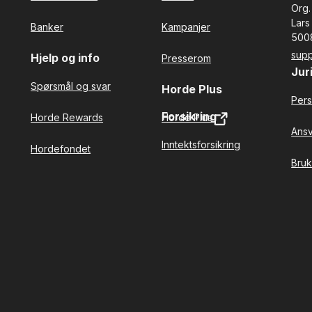
Org.
Lars
Banker
Kampanjer
500
sup
Hjelp og info
Presserom
Jur
Spørsmål og svar
Horde Plus
Pers
Forsikring
Horde Rewards
Horde Plus
Ansv
Inntektsforsikring
Hordefondet
Bruk