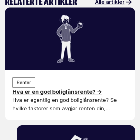
Relaterte artikler
Alle artikler
Renter
Hva er en god boliglånsrente?
→
Hva er egentlig en god boliglånsrente? Se
hvilke faktorer som avgjør renten din,
forskjellen på nominell og effektiv rente, og
hvordan du vet om du betaler for mye.